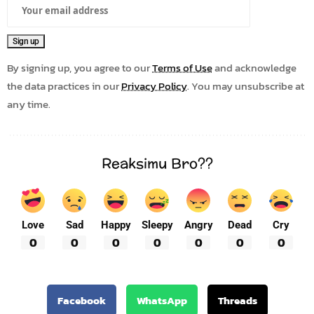
By signing up, you agree to our
Terms of Use
and acknowledge
the data practices in our
Privacy Policy
. You may unsubscribe at
any time.
Reaksimu Bro??
Love
Sad
Happy
Sleepy
Angry
Dead
Cry
0
0
0
0
0
0
0
Facebook
WhatsApp
Threads