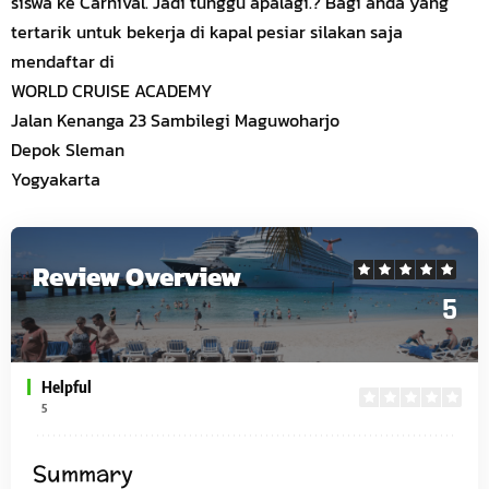
siswa ke Carnival. Jadi tunggu apalagi.? Bagi anda yang
tertarik untuk
bekerja
di kapal pesiar silakan saja
mendaftar
di
WORLD CRUISE ACADEMY
Jalan Kenanga 23 Sambilegi Maguwoharjo
Depok Sleman
Yogyakarta
Review Overview
5
Helpful
5
Summary