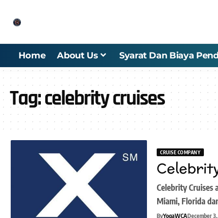
Home
About Us
Syarat Dan Biaya Pend
Tag:
celebrity cruises
CRUISE COMPANY
Celebrit
Celebrity Cruises
Miami, Florida d
By
YogaWCA
December 3,