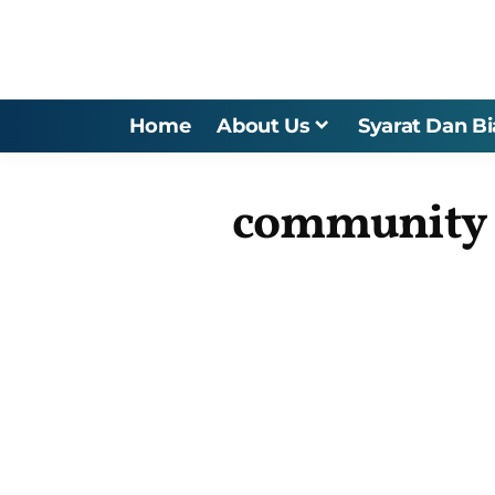
Home
About Us
Syarat Dan B
community